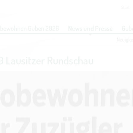
Start
eit vornehmen zu können wird die Berechtigung für
funktionale 
obewohnen Guben 2026
News und Presse
Gube
benötigt.
Neuigke
COOKIE-EINSTELLUNGEN
 Lausitzer Rundschau