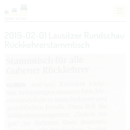
Um Einstellungen zur Barrierefreiheit vornehmen
2019-02-01 Lausitzer Rundschau
zu können wird die Berechtigung für
funktionale
Cookies
in den Cookie-Einstellungen benötigt.
Rückkehrerstammtisch
COOKIE-EINSTELLUNGEN