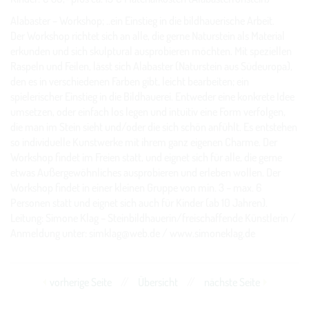
Alabaster – Workshop; ..ein Einstieg in die bildhauerische Arbeit.
Der Workshop richtet sich an alle, die gerne Naturstein als Material
erkunden und sich skulptural ausprobieren möchten. Mit speziellen
Raspeln und Feilen, lässt sich Alabaster (Naturstein aus Südeuropa),
den es in verschiedenen Farben gibt, leicht bearbeiten; ein
spielerischer Einstieg in die Bildhauerei. Entweder eine konkrete Idee
umsetzen, oder einfach los legen und intuitiv eine Form verfolgen,
die man im Stein sieht und/oder die sich schön anfühlt. Es entstehen
so individuelle Kunstwerke mit ihrem ganz eigenen Charme. Der
Workshop findet im Freien statt, und eignet sich für alle, die gerne
etwas Außergewöhnliches ausprobieren und erleben wollen. Der
Workshop findet in einer kleinen Gruppe von min. 3 – max. 6
Personen statt und eignet sich auch für Kinder (ab 10 Jahren).
Leitung: Simone Klag – Steinbildhauerin/freischaffende Künstlerin /
Anmeldung unter: simklag@web.de / www.simoneklag.de
vorherige Seite
//
Übersicht
//
nächste Seite