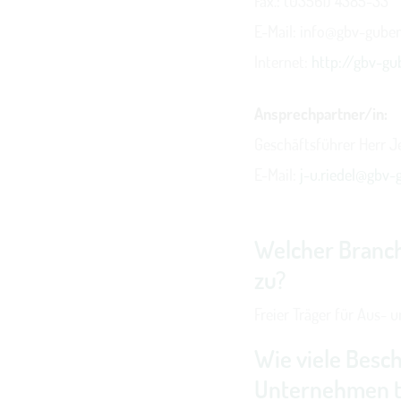
Fax.: (03561) 4385-33
E-Mail: info@gbv-gube
Internet:
http://gbv-gu
Ansprechpartner/in:
Geschäftsführer Herr J
E-Mail:
j-u.riedel@gbv-
Welcher Branch
zu?
Freier Träger für Aus- 
Wie viele Besch
Unternehmen t