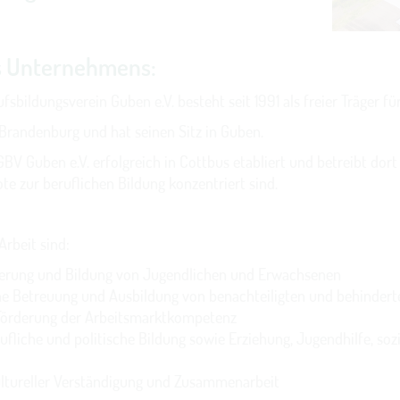
s Unternehmens:
sbildungsverein Guben e.V. besteht seit 1991 als freier Träger f
Brandenburg und hat seinen Sitz in Guben.
GBV Guben e.V. erfolgreich in Cottbus etabliert und betreibt dort
e zur beruflichen Bildung konzentriert sind.
rbeit sind:
tierung und Bildung von Jugendlichen und Erwachsenen
he Betreuung und Ausbildung von benachteiligten und behinder
örderung der Arbeitsmarktkompetenz
rufliche und politische Bildung sowie Erziehung, Jugendhilfe, so
ultureller Verständigung und Zusammenarbeit