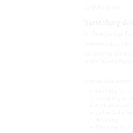
ca. 95 Mitarbeiter
Vorstellung de
Der Gemeinnützige Beruf
Weiterbildung im Land 
Seit 2003 hat sich der 
unsere Leistungsangebot
Schwerpunkte unserer A
berufliche Orien
sozialpädagogisc
Maßnahmen zur F
vorberufliche, be
Betreuung
Förderung interk