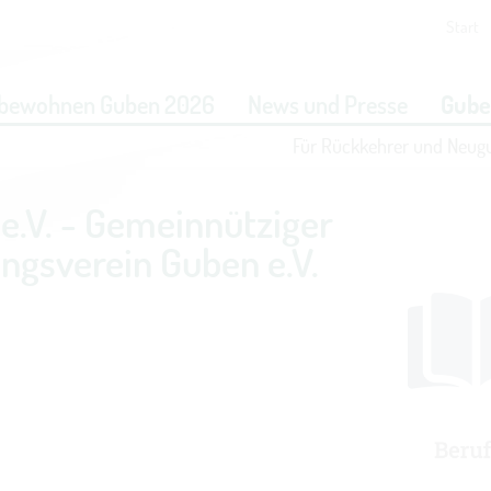
Start
eit vornehmen zu können wird die Berechtigung für
funktionale 
bewohnen Guben 2026
News und Presse
Gube
benötigt.
Für Rückkehrer und Neug
COOKIE-EINSTELLUNGEN
e.V. - Gemeinnütziger
ngsverein Guben e.V.