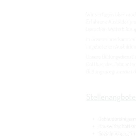
Wir verfügen über mode
Erfahrene Ausbilder pa
besuchen Weiterbildung
In unserer anerkannten 
angebotenen Ausbildun
Unsere Bildungsdienstle
Cottbus, des Jobcente
Bildungsprogrammen de
Stellenangbote
Gebäudereinigerm
Hauswirtschaftsm
Sozialpädagog*i