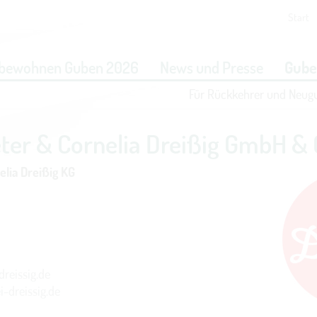
Start
eit vornehmen zu können wird die Berechtigung für
funktionale 
bewohnen Guben 2026
News und Presse
Gube
benötigt.
Für Rückkehrer und Neug
COOKIE-EINSTELLUNGEN
ter & Cornelia Dreißig GmbH & 
elia Dreißig KG
reissig.de
-dreissig.de