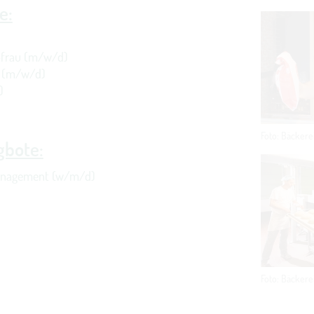
e:
frau (m/w/d)
r (m/w/d)
)
Foto: Bäckere
gbote:
anagement (w/m/d)
Foto: Bäckere