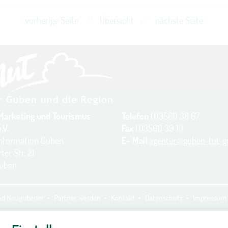
vorherige Seite
//
Übersicht
//
nächste Seite
Marketing und Tourismus
Telefon
(03561) 38 67
.V.
Fax
(03561) 39 10
information Guben
E- Mail
agentur@guben-tut-g
ter Str. 21
Guben
und Neugubener
Partner werden
Kontakt
Datenschutz
Impressum