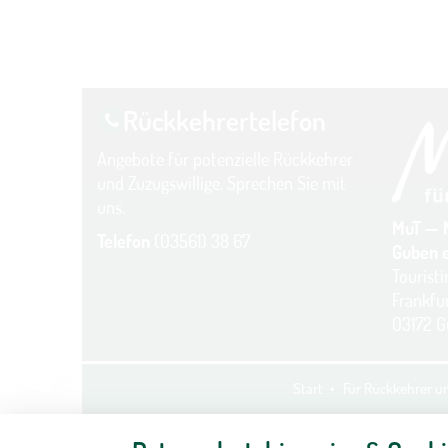
Rückkehrer­telefon
Angebote für potenzielle Rückkehrer
und Zuzugswillige. Sprechen Sie mit
uns.
MuT — 
Telefon
(03561) 38 67
Guben e
Tourist
Frankfur
03172 
Start
Für Rückkehrer 