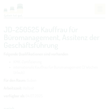
Um Einstellungen zur Barrierefreiheit vornehmen
JD-250525 Kauffrau für
zu können wird die Berechtigung für
funktionale
Cookies
in den Cookie-Einstellungen benötigt.
Büromanagement, Assitenz der
Geschäftsführung
COOKIE-EINSTELLUNGEN
Folgende Qualifikationen sind vorhanden
KMK-Zertifizierung
internationale Kauffrau für Büromanagement (3 Wochen
Urlaub)
Für den Raum:
Guben
Arbeitszeit:
Vollzeit
verfügbar ab:
04.07.2025
zurück