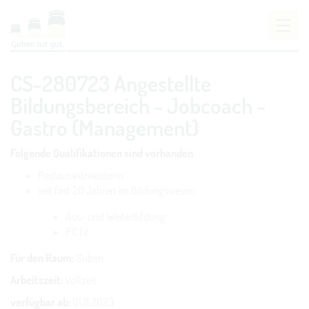
Um Einstellungen zur Barrierefreiheit vornehmen
CS-280723 Angestellte
zu können wird die Berechtigung für
funktionale
Cookies
in den Cookie-Einstellungen benötigt.
Bildungsbereich - Jobcoach -
Gastro (Management)
COOKIE-EINSTELLUNGEN
Folgende Qualifikationen sind vorhanden
Restaurantmeisterin
seit fast 20 Jahren im Bildungswesen:
Aus- und Weiterbildung
PC fit
Für den Raum:
Guben
Arbeitszeit:
Vollzeit
verfügbar ab:
01.11.2023