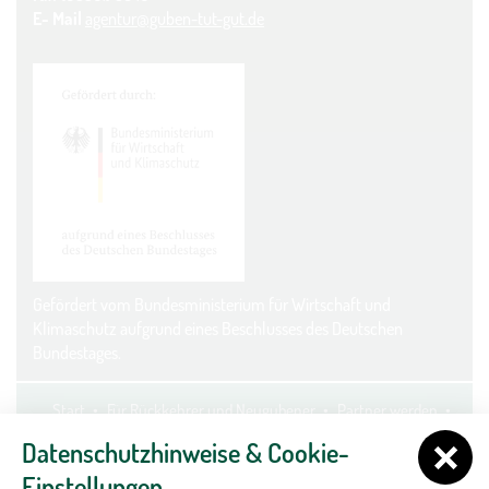
E- Mail
agentur@guben-tut-gut.de
Gefördert vom Bundesministerium für Wirtschaft und
Klimaschutz aufgrund eines Beschlusses des Deutschen
Bundestages.
Start
Für Rückkehrer und Neugubener
Partner werden
Kontakt
Datenschutz
Impressum
Cookie-Einstellungen
Datenschutzhinweise & Cookie-
Einstellungen