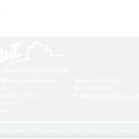
4
Marketing und Tourismus
Telefon
(03561) 38 67
.V.
Fax
(03561) 39 10
information Guben
E- Mail
agentur@guben-tut-g
ter Str. 21
Guben
und Neugubener
Partner werden
Kontakt
Datenschutz
Impressum