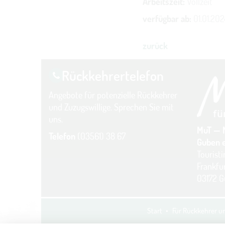
Arbeitszeit:
Vollzeit
verfügbar ab:
01.01.202
zurück
Rückkehrer­telefon
Angebote für potenzielle Rückkehrer
und Zuzugswillige. Sprechen Sie mit
uns.
MuT — 
Telefon
(03561) 38 67
Guben e
Tourist
Frankfur
03172 
Start
Für Rückkehrer 