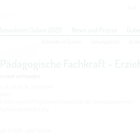
Start
eit vornehmen zu können wird die Berechtigung für
funktionale 
obewohnen Guben 2026
News und Presse
Gube
benötigt.
Arbeiten in Guben
Jobangebote
Ausb
COOKIE-EINSTELLUNGEN
Pädagogische Fachkraft - Erzie
nen sind vorhanden
es Studium (4. Semester)
Arbeit
-Erfahrung und Projektarbeit innerhalb der Armutsprävention
chulsozialarbeit tätig
it in Voll- oder Teilzeit