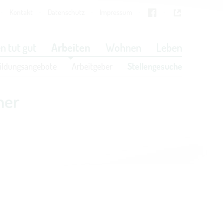
Kontakt
Datenschutz
Impressum
Cookies
in den Cookie-Einstellungen
n tut gut
Arbeiten
Wohnen
Leben
ildungsangebote
Arbeitgeber
Stellengesuche
her