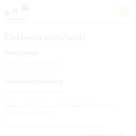
Um Einstellungen zur Barrierefreiheit vornehmen
Elektroniker(m/w/d)
zu können wird die Berechtigung für
funktionale
Cookies
in den Cookie-Einstellungen benötigt.
Arbeitgeber
COOKIE-EINSTELLUNGEN
Elektro-Service Weiche GmbH
Stellenbeschreibung
Elektro-Service Weiche GmbH
Elektro- und MSR-Anlagen, Schaltanlagenbau, Datennetze,
Photovoltaik, E-Mobilität
Für unseren Firmensitz in Guben suchen wir ab sofort
Elektroniker (m/w/d)