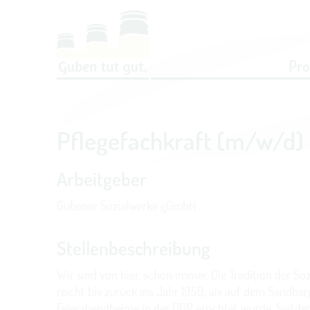
Um Einstellungen zur Barrierefreih
Pr
Pflegefachkraft (m/w/d)
Arbeitgeber
Gubener Sozialwerke gGmbH
Stellenbeschreibung
Wir sind von hier, schon immer. Die Tradition der So
reicht bis zurück ins Jahr 1959, als auf dem Sandber
Feierabendheime in der DDR errichtet wurde. Seitdem