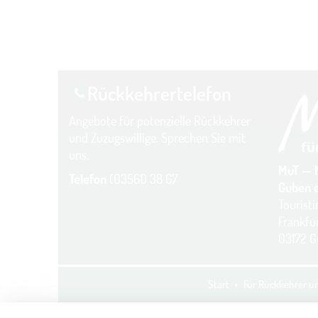
Rückkehrer­telefon
Angebote für potenzielle Rückkehrer
und Zuzugswillige. Sprechen Sie mit
uns.
MuT — 
Telefon
(03561) 38 67
Guben e
Tourist
Frankfur
03172 
Start
Für Rückkehrer 