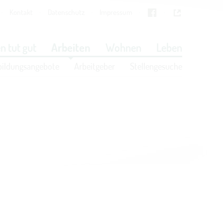
Kontakt
Datenschutz
Impressum
Cookies
in den Cookie-Einstellungen
n tut gut
Arbeiten
Wohnen
Leben
bildungsangebote
Arbeitgeber
Stellengesuche