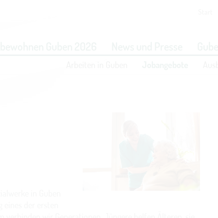
Start
eit vornehmen zu können wird die Berechtigung für
funktionale 
obewohnen Guben 2026
News und Presse
Gube
benötigt.
Arbeiten in Guben
Jobangebote
Aus
COOKIE-EINSTELLUNGEN
zialwerke in Guben
g eines der ersten
 verbinden wir Generationen, Jüngere helfen Älteren, sie