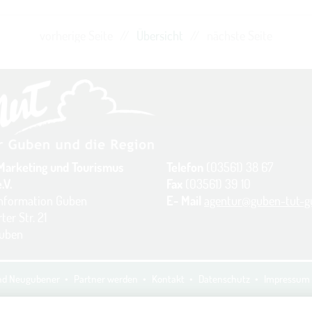
vorherige Seite
//
Übersicht
//
nächste Seite
Marketing und Tourismus
Telefon
(03561) 38 67
.V.
Fax
(03561) 39 10
information Guben
E- Mail
agentur@guben-tut-g
ter Str. 21
Guben
und Neugubener
Partner werden
Kontakt
Datenschutz
Impressum