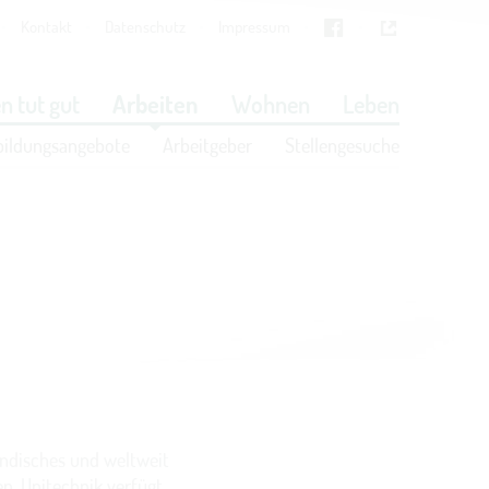
Kontakt
Datenschutz
Impressum
Cookies
in den Cookie-Einstellungen
n tut gut
Arbeiten
Wohnen
Leben
bildungsangebote
Arbeitgeber
Stellengesuche
ändisches und weltweit
n. Unitechnik verfügt