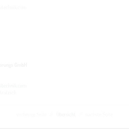
t
nitechnik.com
ierungs GmbH
t
itechnik.com
Kratzsch
vorherige Seite
//
Übersicht
//
nächste Seite