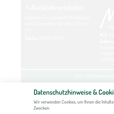
Rückkehrer­telefon
Angebote für potenzielle Rückkehrer
und Zuzugswillige. Sprechen Sie mit
uns.
MuT — 
Telefon
(03561) 38 67
Guben e
Tourist
Frankfur
03172 
Start
Für Rückkehrer 
Datenschutzhinweise & Cooki
Wir verwenden Cookies, um Ihnen die Inhalte
Zwecken.