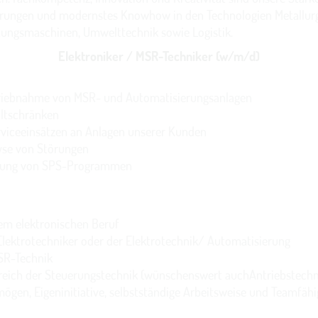
rungen und modernstes Knowhow in den Technologien Metallurg
tungsmaschinen, Umwelttechnik sowie Logistik.
Elektroniker / MSR-Techniker (w/m/d)
etriebnahme von MSR- und Automatisierungsanlagen
altschränken
viceeinsätzen an Anlagen unserer Kunden
yse von Störungen
ssung von SPS-Programmen
em elektronischen Beruf
lektrotechniker oder der Elektrotechnik/ Automatisierung
SR-Technik
reich der Steuerungstechnik (wünschenswert auchAntriebstechn
ögen, Eigeninitiative, selbstständige Arbeitsweise und Teamfähi