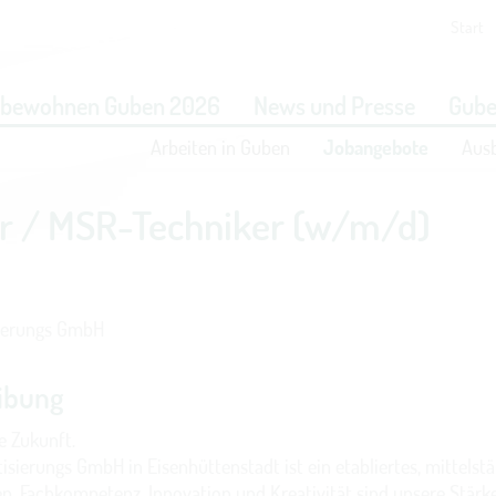
Start
eit vornehmen zu können wird die Berechtigung für
funktionale 
obewohnen Guben 2026
News und Presse
Gube
benötigt.
Arbeiten in Guben
Jobangebote
Aus
COOKIE-EINSTELLUNGEN
er / MSR-Techniker (w/m/d)
ierungs GmbH
ibung
e Zukunft.
sierungs GmbH in Eisenhüttenstadt ist ein etabliertes, mittelst
. Fachkompetenz, Innovation und Kreativität sind unsere Stärke