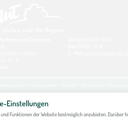
Marketing und Tourismus
Telefon
(03561) 38 67
.V.
Fax
(03561) 39 10
information Guben
E- Mail
agentur@guben-tut-g
ter Str. 21
Guben
und Neugubener
Partner werden
Kontakt
Datenschutz
Impressum
e-Einstellungen
 und Funktionen der Website bestmöglich anzubieten. Darüber h