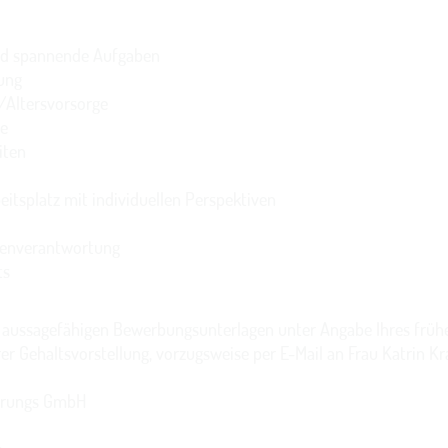
nd spannende Aufgaben
ung
/Altersvorsorge
ce
iten
eitsplatz mit individuellen Perspektiven
genverantwortung
ts
e aussagefähigen Bewerbungsunterlagen unter Angabe Ihres frü
rer Gehaltsvorstellung, vorzugsweise per E-Mail an Frau Katrin Kr
erungs GmbH